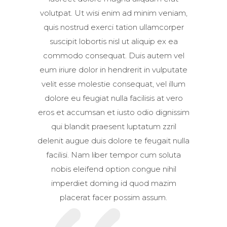
volutpat. Ut wisi enim ad minim veniam,
quis nostrud exerci tation ullamcorper
suscipit lobortis nisl ut aliquip ex ea
commodo consequat. Duis autem vel
eum iriure dolor in hendrerit in vulputate
velit esse molestie consequat, vel illum
dolore eu feugiat nulla facilisis at vero
eros et accumsan et iusto odio dignissim
qui blandit praesent luptatum zzril
delenit augue duis dolore te feugait nulla
facilisi. Nam liber tempor cum soluta
nobis eleifend option congue nihil
imperdiet doming id quod mazim
placerat facer possim assum.