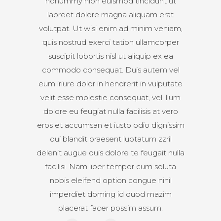
nonummy nibh euismod tincidunt ut
laoreet dolore magna aliquam erat
volutpat. Ut wisi enim ad minim veniam,
quis nostrud exerci tation ullamcorper
suscipit lobortis nisl ut aliquip ex ea
commodo consequat. Duis autem vel
eum iriure dolor in hendrerit in vulputate
velit esse molestie consequat, vel illum
dolore eu feugiat nulla facilisis at vero
eros et accumsan et iusto odio dignissim
qui blandit praesent luptatum zzril
delenit augue duis dolore te feugait nulla
facilisi. Nam liber tempor cum soluta
nobis eleifend option congue nihil
imperdiet doming id quod mazim
placerat facer possim assum.