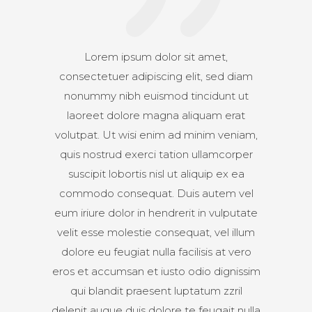
Lorem ipsum dolor sit amet,
consectetuer adipiscing elit, sed diam
nonummy nibh euismod tincidunt ut
laoreet dolore magna aliquam erat
volutpat. Ut wisi enim ad minim veniam,
quis nostrud exerci tation ullamcorper
suscipit lobortis nisl ut aliquip ex ea
commodo consequat. Duis autem vel
eum iriure dolor in hendrerit in vulputate
velit esse molestie consequat, vel illum
dolore eu feugiat nulla facilisis at vero
eros et accumsan et iusto odio dignissim
qui blandit praesent luptatum zzril
delenit augue duis dolore te feugait nulla