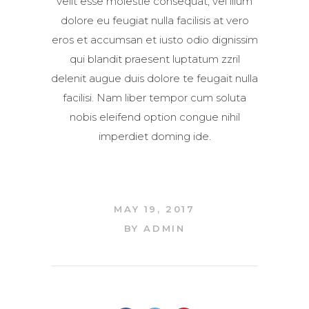
velit esse molestie consequat, vel illum
Lorem ipsum dolor sit amet,
dolore eu feugiat nulla facilisis at vero
consectetuer adipiscing elit, sed
eros et accumsan et iusto odio dignissim
diam nonummy nibh euismod
qui blandit praesent luptatum zzril
tincidunt ut laoreet dolore
delenit augue duis dolore te feugait nulla
Aliquam erat volutpat. Ut wisi
facilisi. Nam liber tempor cum soluta
enim ad minim veniam, quis
nobis eleifend option congue nihil
nostrud exerci tation ullamcorper
imperdiet doming ide.
suscipit lobortis nisl ut aliquip ex
ea commodo consequat. Duis
autem vel eum iriure dolor in
hendrerit in vulputate velit esse
MAY 19, 2017
molestie consequat, vel illum
BY
ADMIN
dolore eu feugiat nulla facilisis at
vero eros et accumsan et iusto
odio dignissim qui blandit
praesent