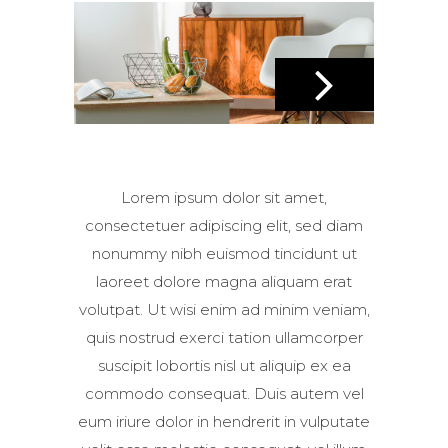
Lorem ipsum dolor sit amet,
consectetuer adipiscing elit, sed diam
nonummy nibh euismod tincidunt ut
laoreet dolore magna aliquam erat
volutpat. Ut wisi enim ad minim veniam,
quis nostrud exerci tation ullamcorper
1 OF 1
suscipit lobortis nisl ut aliquip ex ea
commodo consequat. Duis autem vel
City Lights
eum iriure dolor in hendrerit in vulputate