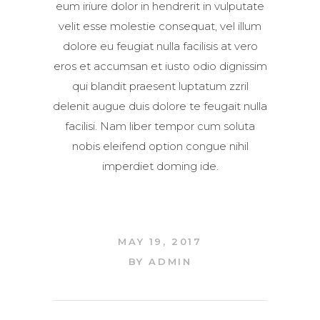
eum iriure dolor in hendrerit in vulputate
Lorem ipsum dolor sit amet,
velit esse molestie consequat, vel illum
consectetuer adipiscing elit, sed
dolore eu feugiat nulla facilisis at vero
diam nonummy nibh euismod
eros et accumsan et iusto odio dignissim
tincidunt ut laoreet dolore
qui blandit praesent luptatum zzril
Aliquam erat volutpat. Ut wisi
delenit augue duis dolore te feugait nulla
enim ad minim veniam, quis
facilisi. Nam liber tempor cum soluta
nostrud exerci tation ullamcorper
nobis eleifend option congue nihil
suscipit lobortis nisl ut aliquip ex
imperdiet doming ide.
ea commodo consequat. Duis
autem vel eum iriure dolor in
hendrerit in vulputate velit esse
molestie consequat, vel illum
MAY 19, 2017
dolore eu feugiat nulla facilisis at
BY
ADMIN
vero eros et accumsan et iusto
odio dignissim qui blandit
praesent