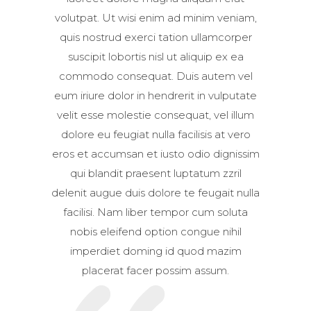
volutpat. Ut wisi enim ad minim veniam,
quis nostrud exerci tation ullamcorper
suscipit lobortis nisl ut aliquip ex ea
commodo consequat. Duis autem vel
eum iriure dolor in hendrerit in vulputate
velit esse molestie consequat, vel illum
dolore eu feugiat nulla facilisis at vero
eros et accumsan et iusto odio dignissim
qui blandit praesent luptatum zzril
delenit augue duis dolore te feugait nulla
facilisi. Nam liber tempor cum soluta
nobis eleifend option congue nihil
imperdiet doming id quod mazim
placerat facer possim assum.