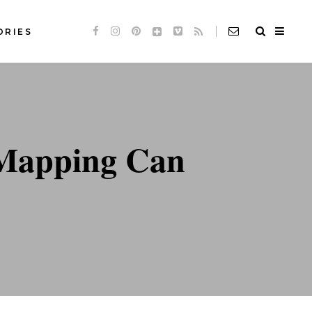
ORIES
Standard
Slideshow *
de
Audio
Standard
 Mapping Can
de
Video
Slideshow *
e
Link
de
Audio
Quote
de
Video
e
Link
Quote