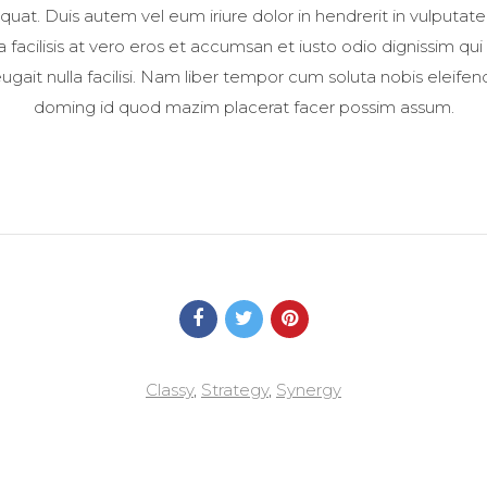
t. Duis autem vel eum iriure dolor in hendrerit in vulputate
la facilisis at vero eros et accumsan et iusto odio dignissim qui
ugait nulla facilisi. Nam liber tempor cum soluta nobis eleife
doming id quod mazim placerat facer possim assum.
Classy
,
Strategy
,
Synergy