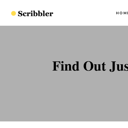
HOM
Blog Slider I
Blog Slider II
Blog Slider III
S
Blog Slider I
Find Out Ju
Blog Slider IV
S
Blog Slider II
Split Blog
S
Blog Slider III
S
Simple Blog
Blog Slider IV
S
Minimal Blog
Split Blog
S
Standard Blog
Simple Blog
Minimal Blog
Standard Blog