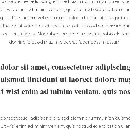
 consectetuer adipiscing elit, sed diam nonummy nibh euismod
t wisi enim ad minim veniam, quis nostrud exerci tation ullamc
t. Duis autem vel eum iriure dolor in hendrerit in vulputate
la facilisis at vero eros et accumsan et iusto odio dignissim qui
ugait nulla facilisi. Nam liber tempor cum soluta nobis eleife
doming id quod mazim placerat facer possim assum.
olor sit amet, consectetuer adipiscing 
ismod tincidunt ut laoreet dolore ma
Ut wisi enim ad minim veniam, quis nos
 consectetuer adipiscing elit, sed diam nonummy nibh euismod
t wisi enim ad minim veniam, quis nostrud exerci tation ullamc