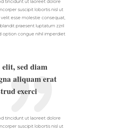
 tincidunt ut laoreet dolore
orper suscipit lobortis nisl ut
 velit esse molestie consequat,
 blandit praesent luptatum zzril
nd option congue nihil imperdiet
elit, sed diam
gna aliquam erat
trud exerci
 tincidunt ut laoreet dolore
orper suscipit lobortis nisl ut