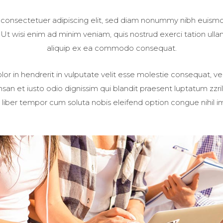
 consectetuer adipiscing elit, sed diam nonummy nibh euismod
t wisi enim ad minim veniam, quis nostrud exerci tation ullamc
aliquip ex ea commodo consequat.
or in hendrerit in vulputate velit esse molestie consequat, vel
umsan et iusto odio dignissim qui blandit praesent luptatum zzri
Nam liber tempor cum soluta nobis eleifend option congue nihil