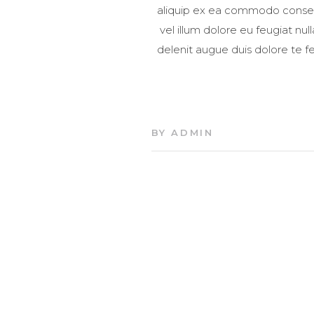
aliquip ex ea commodo consequa
vel illum dolore eu feugiat nul
delenit augue duis dolore te fe
BY
ADMIN