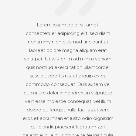
Lorem ipsum dolor sit amet,
consectetuer adipiscing elit, sed diam
nonummy nibh euismod tincidunt ut
laoreet dolore magna aliquam erat
volutpat. Ut wisi enim ad minim veniam,
quis nostrud exerci tation ullamcorper
suscipit lobortis nisl ut aliquip ex ea
commodo consequat. Duis autem vel
eum iriure dolor in hendrerit in vulputate
velit esse molestie consequat, vel illum
dolore eu feugiat nulla facilisis at vero
eros et accumsan et iusto odio dignissim
qui blandit praesent luptatum zzril
delenit augue duis dolore te feugait nulla