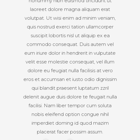
nonummy nibh euismod tincidunt ut
laoreet dolore magna aliquam erat
volutpat. Ut wisi enim ad minim veniam,
quis nostrud exerci tation ullamcorper
suscipit lobortis nisl ut aliquip ex ea
commodo consequat. Duis autem vel
eum iriure dolor in hendrerit in vulputate
velit esse molestie consequat, vel illum
dolore eu feugiat nulla facilisis at vero
eros et accumsan et iusto odio dignissim
qui blandit praesent luptatum zzril
delenit augue duis dolore te feugait nulla
facilisi. Nam liber tempor cum soluta
nobis eleifend option congue nihil
imperdiet doming id quod mazim
placerat facer possim assum.