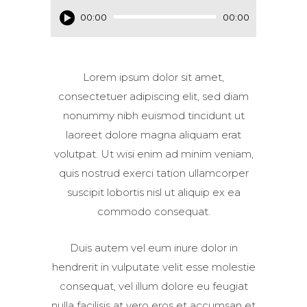
Audio
00:00
00:00
Player
Lorem ipsum dolor sit amet,
consectetuer adipiscing elit, sed diam
nonummy nibh euismod tincidunt ut
laoreet dolore magna aliquam erat
volutpat. Ut wisi enim ad minim veniam,
quis nostrud exerci tation ullamcorper
suscipit lobortis nisl ut aliquip ex ea
commodo consequat.
Duis autem vel eum iriure dolor in
hendrerit in vulputate velit esse molestie
consequat, vel illum dolore eu feugiat
nulla facilisis at vero eros et accumsan et