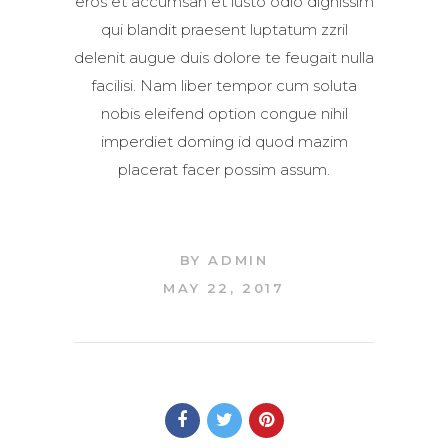
eros et accumsan et iusto odio dignissim
qui blandit praesent luptatum zzril
delenit augue duis dolore te feugait nulla
facilisi. Nam liber tempor cum soluta
nobis eleifend option congue nihil
imperdiet doming id quod mazim
placerat facer possim assum.
BY
ADMIN
MAY 22, 2017