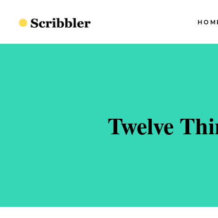
HOM
Blog Slider I
Blog Slider II
Blog Slider III
S
Blog Slider I
Blog Slider IV
S
Blog Slider II
Twelve Thi
Split Blog
S
Blog Slider III
S
Simple Blog
Blog Slider IV
S
Minimal Blog
Split Blog
S
Standard Blog
Simple Blog
Minimal Blog
Standard Blog