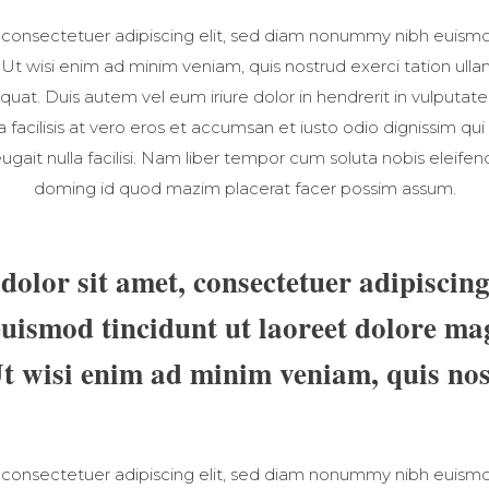
 consectetuer adipiscing elit, sed diam nonummy nibh euismod
t wisi enim ad minim veniam, quis nostrud exerci tation ullamc
t. Duis autem vel eum iriure dolor in hendrerit in vulputate
la facilisis at vero eros et accumsan et iusto odio dignissim qui
ugait nulla facilisi. Nam liber tempor cum soluta nobis eleife
doming id quod mazim placerat facer possim assum.
olor sit amet, consectetuer adipiscing 
ismod tincidunt ut laoreet dolore ma
Ut wisi enim ad minim veniam, quis nos
 consectetuer adipiscing elit, sed diam nonummy nibh euismod