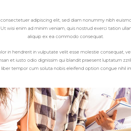
 consectetuer adipiscing elit, sed diam nonummy nibh euismod
t wisi enim ad minim veniam, quis nostrud exerci tation ullamc
aliquip ex ea commodo consequat.
or in hendrerit in vulputate velit esse molestie consequat, vel
umsan et iusto odio dignissim qui blandit praesent luptatum zzri
Nam liber tempor cum soluta nobis eleifend option congue nihil