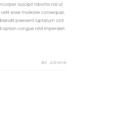
orper suscipit lobortis nisl ut
 velit esse molestie consequat,
 blandit praesent luptatum zzril
nd option congue nihil imperdiet
BY
ADMIN