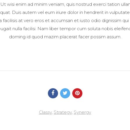
t wisi enim ad minim veniam, quis nostrud exerci tation ullamc
t. Duis autem vel eum iriure dolor in hendrerit in vulputate
la facilisis at vero eros et accumsan et iusto odio dignissim qui
ugait nulla facilisi. Nam liber tempor cum soluta nobis eleife
doming id quod mazim placerat facer possim assum.
Classy
,
Strategy
,
Synergy