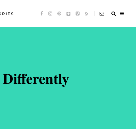
ORIES
Standard
Slideshow *
de
Audio
Standard
de
Video
Slideshow *
Differently
e
Link
de
Audio
Quote
de
Video
e
Link
Quote