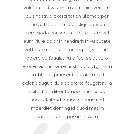
volutpat. Ut wisi enim ad minim veniam,
quis nostrud exerci tation ullamcorper
suscipit lobortis nisl ut aliquip ex ea
commodo consequat. Duis autem vel
eum iriure dolor in hendrerit in vulputate
velit esse molestie consequat, vel illum
dolore eu feugiat nulla facilisis at vero
eros et accumsan et iusto odio dignissim
qui blandit praesent luptatum zzril
delenit augue duis dolore te feugait nulla
facilisi. Nam liber tempor cum soluta
nobis eleifend option congue nihil
imperdiet doming id quod mazim
placerat facer possim assum.