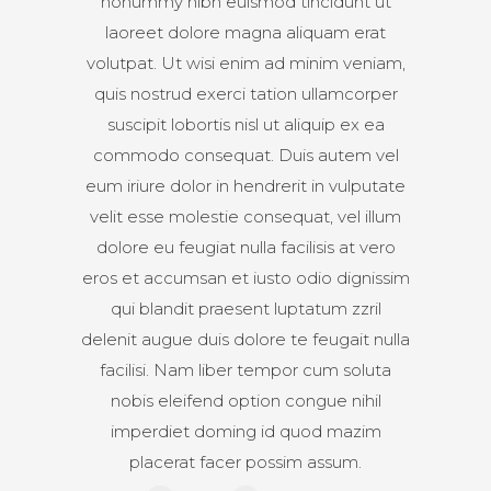
nonummy nibh euismod tincidunt ut
laoreet dolore magna aliquam erat
volutpat. Ut wisi enim ad minim veniam,
quis nostrud exerci tation ullamcorper
suscipit lobortis nisl ut aliquip ex ea
commodo consequat. Duis autem vel
eum iriure dolor in hendrerit in vulputate
velit esse molestie consequat, vel illum
dolore eu feugiat nulla facilisis at vero
eros et accumsan et iusto odio dignissim
qui blandit praesent luptatum zzril
delenit augue duis dolore te feugait nulla
facilisi. Nam liber tempor cum soluta
nobis eleifend option congue nihil
imperdiet doming id quod mazim
placerat facer possim assum.