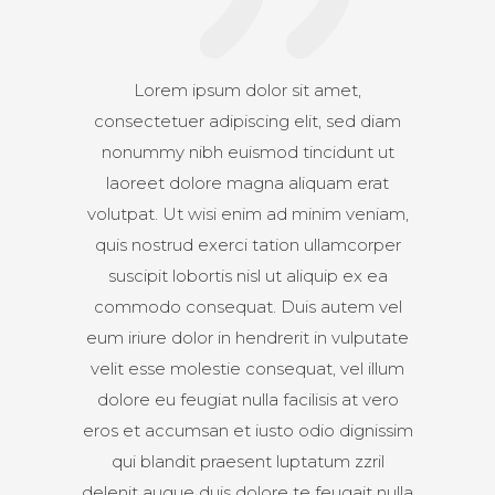
Lorem ipsum dolor sit amet,
consectetuer adipiscing elit, sed diam
nonummy nibh euismod tincidunt ut
laoreet dolore magna aliquam erat
volutpat. Ut wisi enim ad minim veniam,
quis nostrud exerci tation ullamcorper
suscipit lobortis nisl ut aliquip ex ea
commodo consequat. Duis autem vel
eum iriure dolor in hendrerit in vulputate
velit esse molestie consequat, vel illum
dolore eu feugiat nulla facilisis at vero
eros et accumsan et iusto odio dignissim
qui blandit praesent luptatum zzril
delenit augue duis dolore te feugait nulla