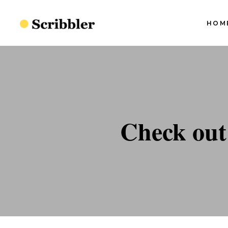
HOM
Blog Slider I
Blog Slider II
Blog Slider III
S
Blog Slider I
Blog Slider IV
S
Blog Slider II
Check out
Split Blog
S
Blog Slider III
S
Simple Blog
Blog Slider IV
S
Minimal Blog
Split Blog
S
Standard Blog
Simple Blog
Minimal Blog
Standard Blog