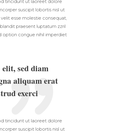
 tincidunt ut laoreet dolore
orper suscipit lobortis nisl ut
 velit esse molestie consequat,
 blandit praesent luptatum zzril
nd option congue nihil imperdiet
elit, sed diam
gna aliquam erat
trud exerci
 tincidunt ut laoreet dolore
orper suscipit lobortis nisl ut