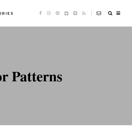
ORIES
Standard
Slideshow *
de
Audio
Standard
de
Video
Slideshow *
r Patterns
e
Link
de
Audio
Quote
de
Video
e
Link
Quote