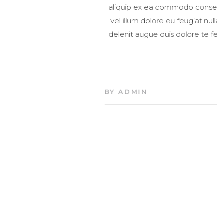
aliquip ex ea commodo consequa
vel illum dolore eu feugiat nul
delenit augue duis dolore te fe
BY
ADMIN