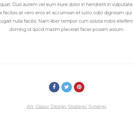
t. Duis autem vel eum iriure dolor in hendrerit in vulputate
la facilisis at vero eros et accumsan et iusto odio dignissim qui
ugait nulla facilisi. Nam liber tempor cum soluta nobis eleife
doming id quod mazim placerat facer possim assum.
Art
,
Classy
,
Design
,
Strategy
,
Synergy