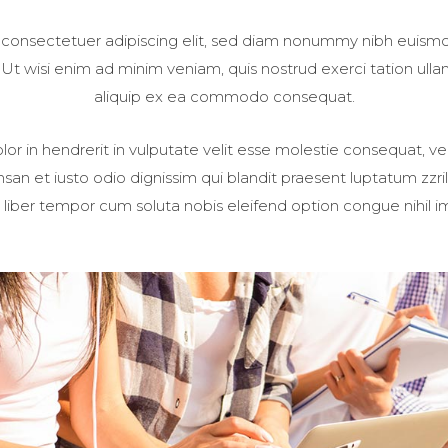
 consectetuer adipiscing elit, sed diam nonummy nibh euismod
t wisi enim ad minim veniam, quis nostrud exerci tation ullamc
aliquip ex ea commodo consequat.
or in hendrerit in vulputate velit esse molestie consequat, vel
umsan et iusto odio dignissim qui blandit praesent luptatum zzri
Nam liber tempor cum soluta nobis eleifend option congue nihil