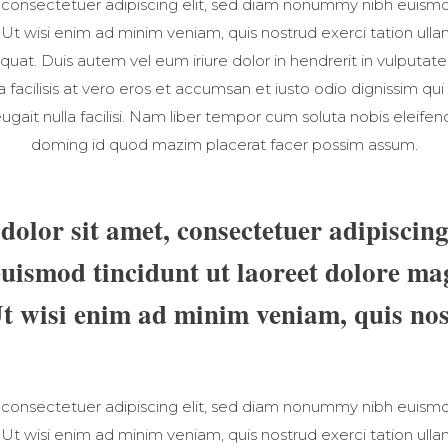
 consectetuer adipiscing elit, sed diam nonummy nibh euismod
t wisi enim ad minim veniam, quis nostrud exerci tation ullamc
t. Duis autem vel eum iriure dolor in hendrerit in vulputate
la facilisis at vero eros et accumsan et iusto odio dignissim qui
ugait nulla facilisi. Nam liber tempor cum soluta nobis eleife
doming id quod mazim placerat facer possim assum.
olor sit amet, consectetuer adipiscing 
ismod tincidunt ut laoreet dolore ma
Ut wisi enim ad minim veniam, quis nos
 consectetuer adipiscing elit, sed diam nonummy nibh euismod
t wisi enim ad minim veniam, quis nostrud exerci tation ullamc