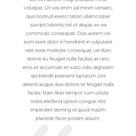
volutpat. Ut wisi enim ad minim veniam,
quis nostrud exerci tation ullamcorper
suscipit lobortis nisl ut aliquip ex ea
commodo consequat. Duis autem vel
eum iriure dolor in hendrerit in vulputate
velit esse molestie consequat, vel illum
dolore eu feugiat nulla facilisis at vero
eros et accumsan et iusto odio dignissim
qui blandit praesent luptatum zzril
delenit augue duis dolore te feugait nulla
facilisi. Nam liber tempor cum soluta
nobis eleifend option congue nihil
imperdiet doming id quod mazim
placerat facer possim assum.